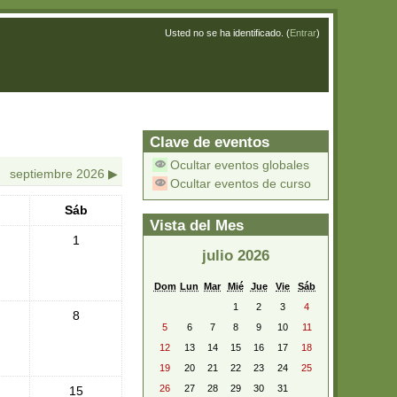
Usted no se ha identificado. (
Entrar
)
Clave de eventos
Ocultar eventos globales
septiembre 2026
▶
Ocultar eventos de curso
Sáb
Vista del Mes
1
julio 2026
Dom
Lun
Mar
Mié
Jue
Vie
Sáb
1
2
3
4
8
5
6
7
8
9
10
11
12
13
14
15
16
17
18
19
20
21
22
23
24
25
26
27
28
29
30
31
15