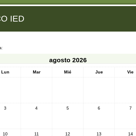
O IED
a:
agosto 2026
Lun
Mar
Mié
Jue
Vie
3
4
5
6
7
10
11
12
13
14