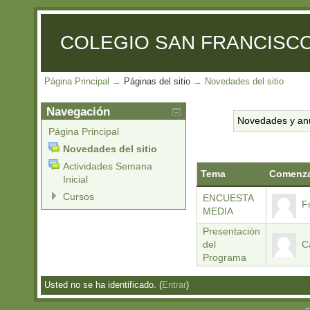
COLEGIO SAN FRANCISCO
Página Principal
→
Páginas del sitio
→
Novedades del sitio
Navegación
Novedades y an
Página Principal
Novedades del sitio
Actividades Semana
Tema
Comenza
Inicial
Cursos
ENCUESTA
F
MEDIA
Presentación
del
C
Programa
Usted no se ha identificado. (
Entrar
)