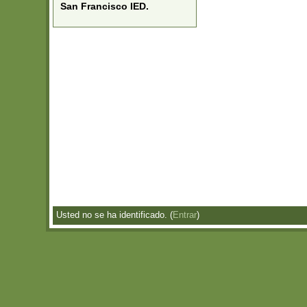
San Francisco IED.
Usted no se ha identificado. (
Entrar
)