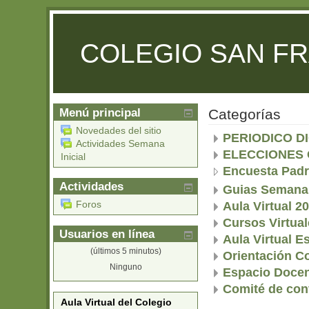
COLEGIO SAN FR
Menú principal
Categorías
Novedades del sitio
PERIODICO D
Actividades Semana
ELECCIONES 
Inicial
Encuesta Padr
Actividades
Guias Semana 
Foros
Aula Virtual 2
Cursos Virtua
Usuarios en línea
Aula Virtual E
(últimos 5 minutos)
Orientación C
Ninguno
Espacio Doce
Comité de conv
Aula Virtual del Colegio